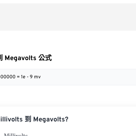
s 到 Megavolts 公式
00000 = 1e - 9 mv
ivolts 到 Megavolts?