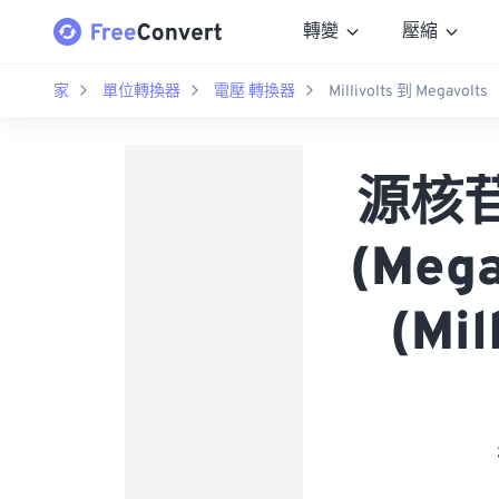
轉變
壓縮
家
單位轉換器
電壓 轉換器
Millivolts 到 Megavolts
源核苷酸
(Me
(Mi