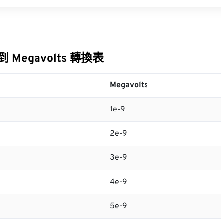
ts 到 Megavolts 轉換表
Megavolts
1e-9
2e-9
3e-9
4e-9
5e-9