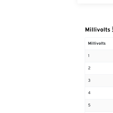
Millivol
Millivolts
1
2
3
4
5