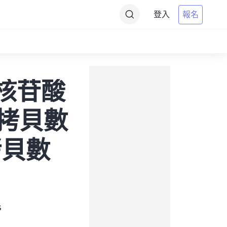
登入
報名
到靶核苷酸
源拷貝數
標拷貝數
s