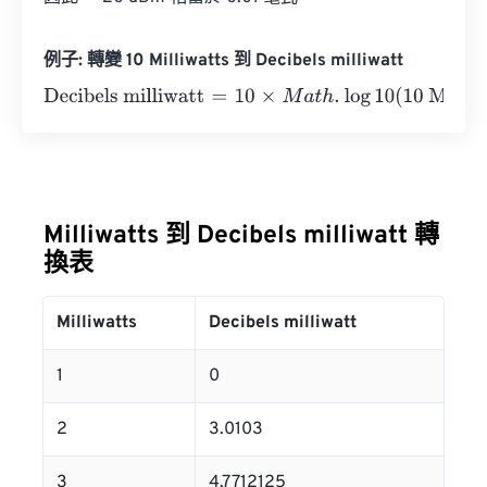
例子: 轉變 10 Milliwatts 到 Decibels milliwatt
Decibels milliwatt
=
10
×
M
a
t
h
.
log
10
(
10 Milliwatts
)
=
10
Decib
Milliwatts 到 Decibels milliwatt 轉
換表
Milliwatts
Decibels milliwatt
1
0
2
3.0103
3
4.7712125