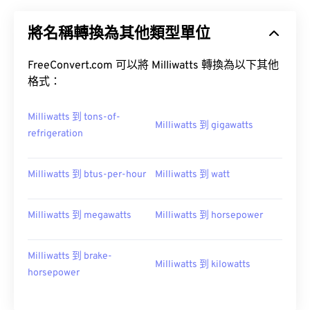
將名稱轉換為其他類型單位
FreeConvert.com 可以將 Milliwatts 轉換為以下其他
格式：
Milliwatts 到 tons-of-
Milliwatts 到 gigawatts
refrigeration
Milliwatts 到 btus-per-hour
Milliwatts 到 watt
Milliwatts 到 megawatts
Milliwatts 到 horsepower
Milliwatts 到 brake-
Milliwatts 到 kilowatts
horsepower