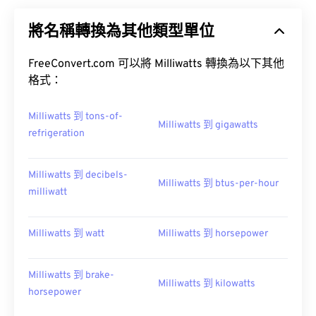
將名稱轉換為其他類型單位
FreeConvert.com 可以將 Milliwatts 轉換為以下其他
格式：
Milliwatts 到 tons-of-
Milliwatts 到 gigawatts
refrigeration
Milliwatts 到 decibels-
Milliwatts 到 btus-per-hour
milliwatt
Milliwatts 到 watt
Milliwatts 到 horsepower
Milliwatts 到 brake-
Milliwatts 到 kilowatts
horsepower