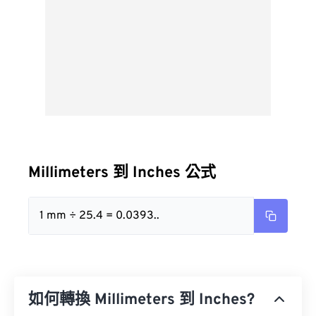
Millimeters 到 Inches 公式
1 mm ÷ 25.4 = 0.0393..
如何轉換 Millimeters 到 Inches?