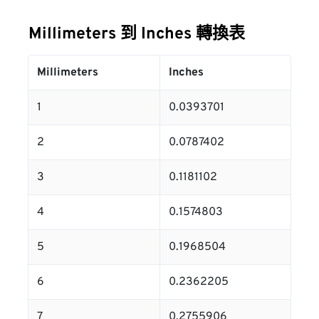
Millimeters 到 Inches 轉換表
Millimeters
Inches
1
0.0393701
2
0.0787402
3
0.1181102
4
0.1574803
5
0.1968504
6
0.2362205
7
0.2755906