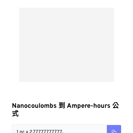
Nanocoulombs 到 Ampere-hours 公
式
1 nc x 2.77777777777..