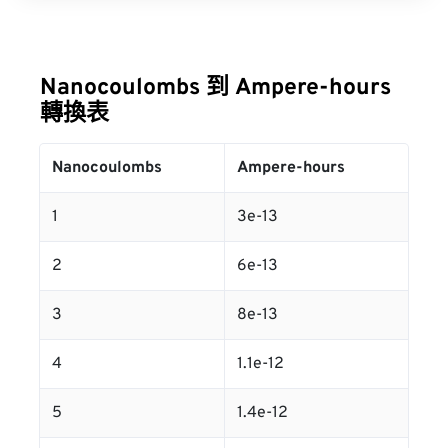
Nanocoulombs 到 Ampere-hours
轉換表
Nanocoulombs
Ampere-hours
1
3e-13
2
6e-13
3
8e-13
4
1.1e-12
5
1.4e-12