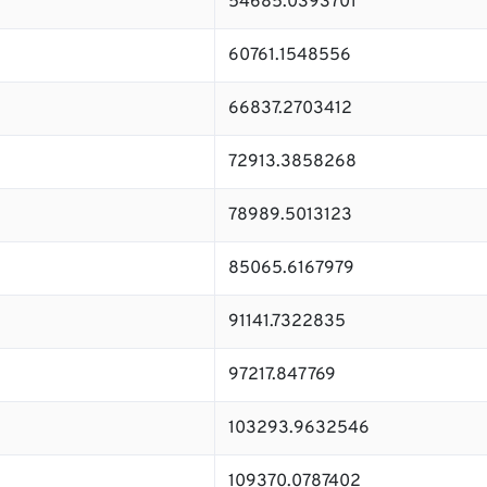
54685.0393701
60761.1548556
66837.2703412
72913.3858268
78989.5013123
85065.6167979
91141.7322835
97217.847769
103293.9632546
109370.0787402