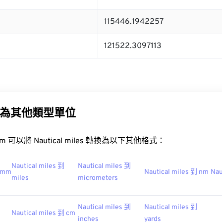
115446.1942257
121522.3097113
為其他類型單位
.com 可以將 Nautical miles 轉換為以下其他格式：
Nautical miles 到
Nautical miles 到
到 mm
Nautical miles 到 nm
Nau
miles
micrometers
Nautical miles 到
Nautical miles 到
Nautical miles 到 cm
inches
yards