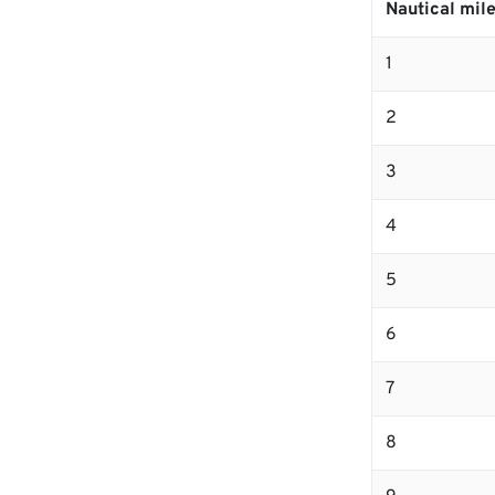
Nautical mil
1
2
3
4
5
6
7
8