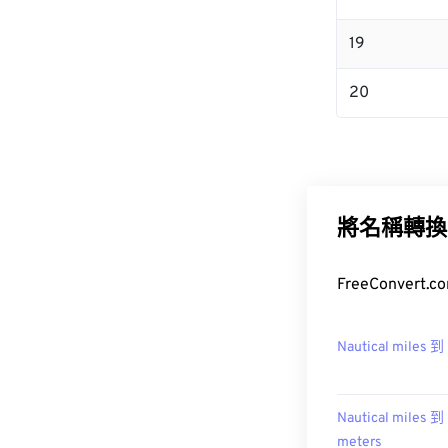
19
20
將名稱轉換
FreeConvert
Nautical miles 
Nautical miles 到
meters