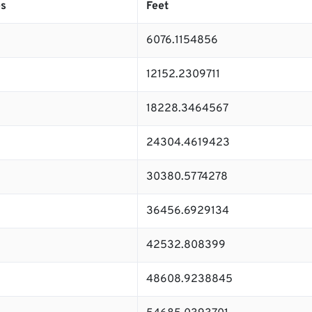
es
Feet
6076.1154856
12152.2309711
18228.3464567
24304.4619423
30380.5774278
36456.6929134
42532.808399
48608.9238845