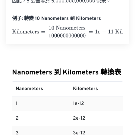
因此，5 公里等於 5,000,000,000,000 奈米。
例子: 轉變 10 Nanometers 到 Kilometers
Kilometers
=
10 Nanometers
1000000000000
=
1
e
-
11
Kilo
Nanometers 到 Kilometers 轉換表
Nanometers
Kilometers
1
1e-12
2
2e-12
3
3e-12