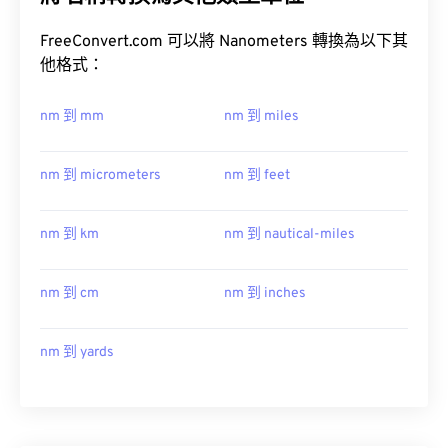
FreeConvert.com 可以將 Nanometers 轉換為以下其
他格式：
nm 到 mm
nm 到 miles
nm 到 micrometers
nm 到 feet
nm 到 km
nm 到 nautical-miles
nm 到 cm
nm 到 inches
nm 到 yards