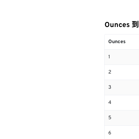
Ounces 
Ounces
1
2
3
4
5
6