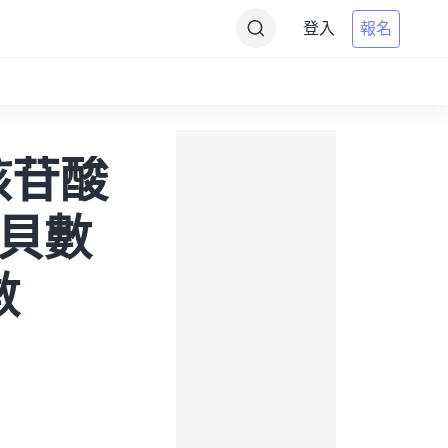
登入
報名
靶核苷酸
拷貝數
數