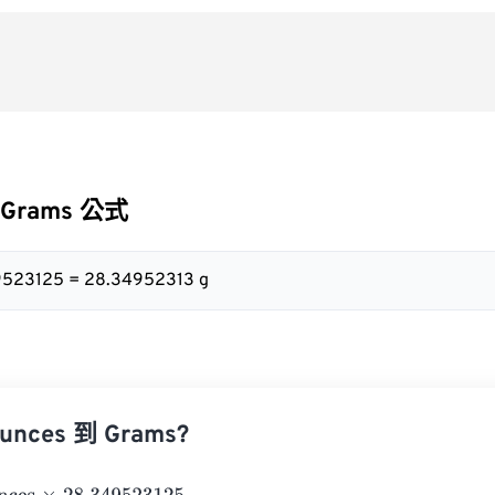
 Grams 公式
49523125 = 28.34952313 g
nces 到 Grams?