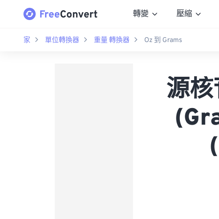
轉變
壓縮
家
單位轉換器
重量 轉換器
Oz 到 Grams
源核苷
(G