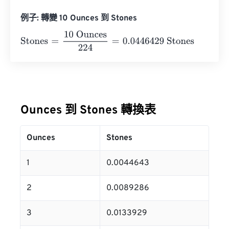
例子: 轉變 10 Ounces 到 Stones
Stones
=
10 Ounces
224
=
0.0446429
Stones
Ounces 到 Stones 轉換表
Ounces
Stones
1
0.0044643
2
0.0089286
3
0.0133929