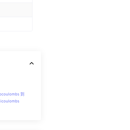
ocoulombs 到
licoulombs