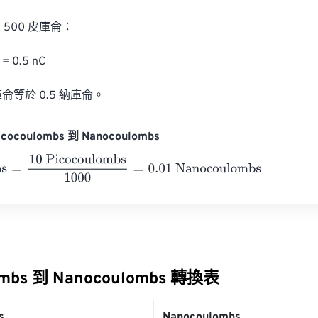
500 皮庫侖：

= 0.5 nC

侖等於 0.5 納庫侖。
cocoulombs 到 Nanocoulombs
=
10 Picocoulombs
1000
=
0.01
Nanocoulombs
ombs 到 Nanocoulombs 轉換表
s
Nanocoulombs