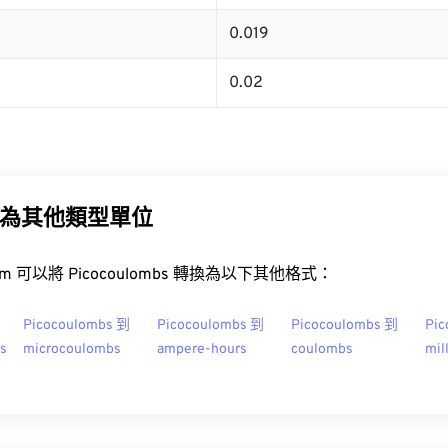
0.019
0.02
為其他類型單位
t.com 可以將 Picocoulombs 轉換為以下其他格式：
Picocoulombs 到
Picocoulombs 到
Picocoulombs 到
Pic
rs
microcoulombs
ampere-hours
coulombs
mil