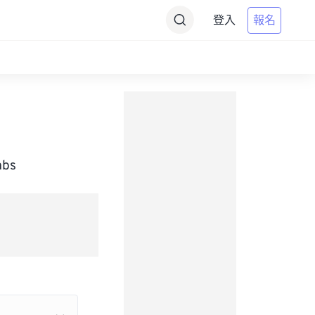
登入
報名
bs