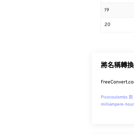
19
20
將名稱轉換
FreeConver
Picocoulombs 到
milliampere-hou