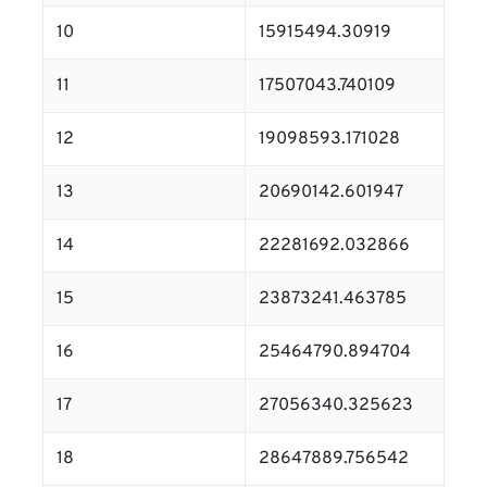
10
15915494.30919
11
17507043.740109
12
19098593.171028
13
20690142.601947
14
22281692.032866
15
23873241.463785
16
25464790.894704
17
27056340.325623
18
28647889.756542