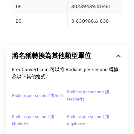
19
30239439.187461
20
31830988.61838
將名稱轉換為其他類型單位
FreeConvert.com 可以將 Radians per second 轉換
為以下其他格式：
Radians per second 到
Radians per second 到 hertz
terahertz
Radians per second 到
Radians per second 到
kilohertz
gigahertz