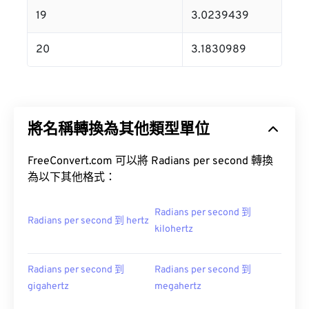
19
3.0239439
20
3.1830989
將名稱轉換為其他類型單位
FreeConvert.com 可以將 Radians per second 轉換
為以下其他格式：
Radians per second 到
Radians per second 到 hertz
kilohertz
Radians per second 到
Radians per second 到
gigahertz
megahertz