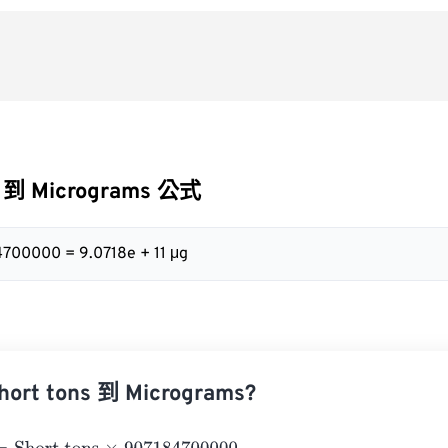
s 到 Micrograms 公式
4700000 = 9.0718e + 11 μg
rt tons 到 Micrograms?