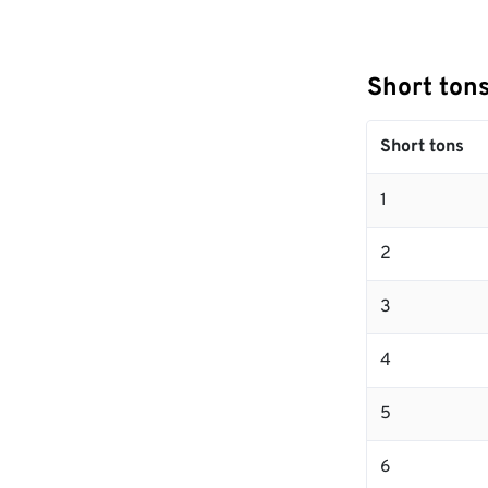
Short to
Short tons
1
2
3
4
5
6