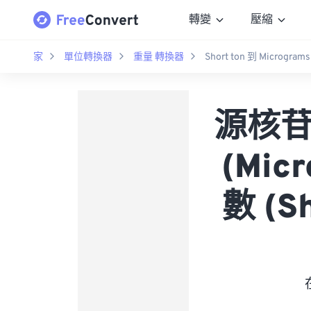
轉變
壓縮
家
單位轉換器
重量 轉換器
Short ton 到 Micrograms
源核苷酸
(Mi
數 (S