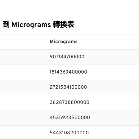
ns 到 Micrograms 轉換表
Micrograms
907184700000
1814369400000
2721554100000
3628738800000
4535923500000
5443108200000