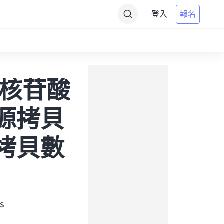
登入
報名
到靶核苷酸
將源拷貝
目標拷貝數
s