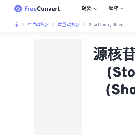
轉變
壓縮
家
單位轉換器
重量 轉換器
Short ton 到 Stone
源核苷酸
(S
(Sh