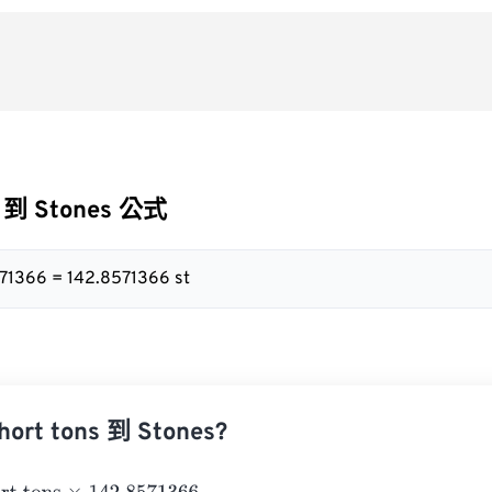
s 到 Stones 公式
571366 = 142.8571366 st
rt tons 到 Stones?