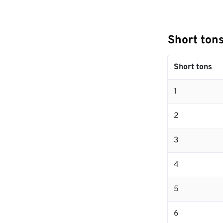
Short to
Short tons
1
2
3
4
5
6