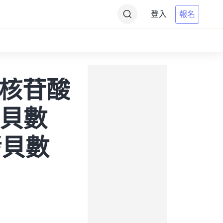
登入
報名
到靶核苷酸
拷貝數
標拷貝數