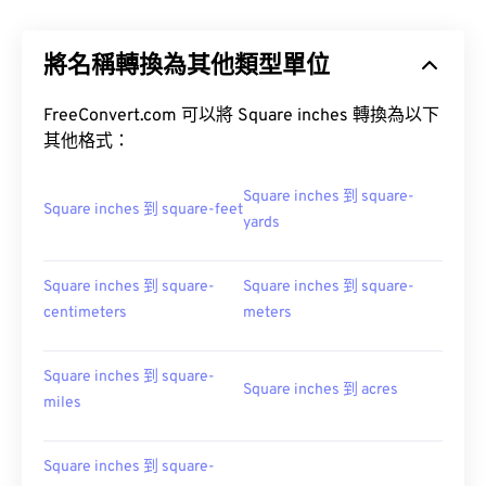
將名稱轉換為其他類型單位
FreeConvert.com 可以將 Square inches 轉換為以下
其他格式：
Square inches 到 square-
Square inches 到 square-feet
yards
Square inches 到 square-
Square inches 到 square-
centimeters
meters
Square inches 到 square-
Square inches 到 acres
miles
Square inches 到 square-