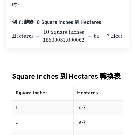
吋。
例子: 轉變 10 Square inches 到 Hectares
Hectares
=
10 Square inches
15500031.000062
=
6
e
-
7
Hec
Square inches 到 Hectares 轉換表
Square inches
Hectares
1
1e-7
2
1e-7