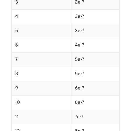
3
2e-7
4
3e-7
5
3e-7
6
4e-7
7
5e-7
8
5e-7
9
6e-7
10
6e-7
11
7e-7