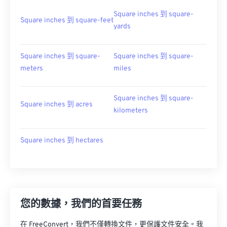
Square inches 到 square-
Square inches 到 square-feet
yards
Square inches 到 square-
Square inches 到 square-
meters
miles
Square inches 到 square-
Square inches 到 acres
kilometers
Square inches 到 hectares
您的數據，我們的首要任務
在 FreeConvert，我們不僅轉換文件，更保護文件安全。我