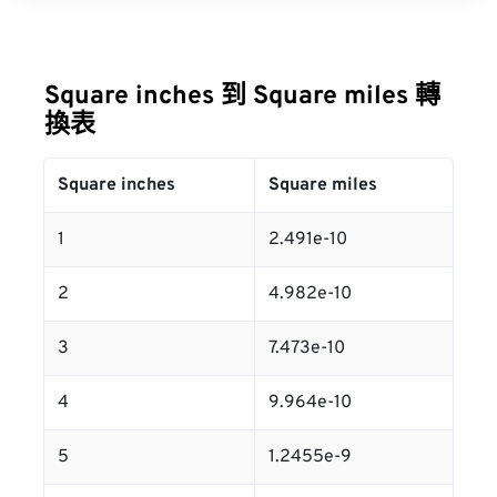
Square inches 到 Square miles 轉
換表
Square inches
Square miles
1
2.491e-10
2
4.982e-10
3
7.473e-10
4
9.964e-10
5
1.2455e-9