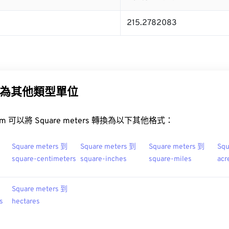
215.2782083
為其他類型單位
t.com 可以將 Square meters 轉換為以下其他格式：
Square meters 到
Square meters 到
Square meters 到
Squ
square-centimeters
square-inches
square-miles
acr
Square meters 到
s
hectares