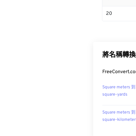
20
將名稱轉換
FreeConver
Square meters 到
square-yards
Square meters 到
square-kilometer