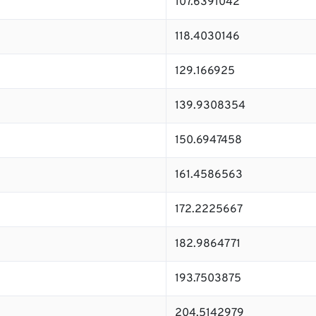
107.6391042
118.4030146
129.166925
139.9308354
150.6947458
161.4586563
172.2225667
182.9864771
193.7503875
204.5142979