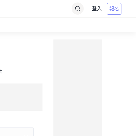
登入
報名
t