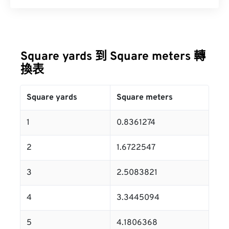
Square yards 到 Square meters 轉
換表
Square yards
Square meters
1
0.8361274
2
1.6722547
3
2.5083821
4
3.3445094
5
4.1806368