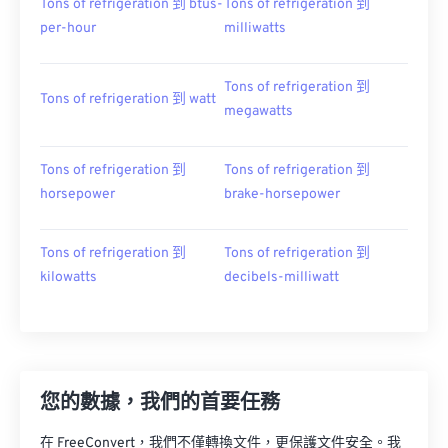
Tons of refrigeration 到 btus-
Tons of refrigeration 到
per-hour
milliwatts
Tons of refrigeration 到
Tons of refrigeration 到 watt
megawatts
Tons of refrigeration 到
Tons of refrigeration 到
horsepower
brake-horsepower
Tons of refrigeration 到
Tons of refrigeration 到
kilowatts
decibels-milliwatt
您的數據，我們的首要任務
在 FreeConvert，我們不僅轉換文件，更保護文件安全。我