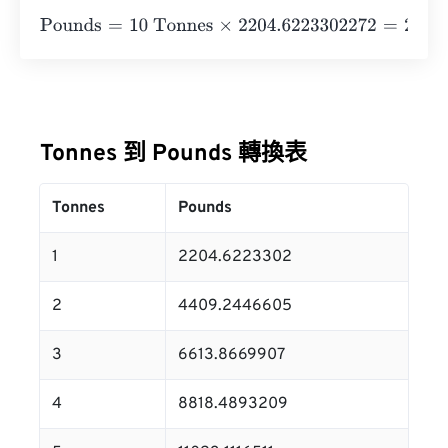
Pounds
=
10 Tonnes
×
2204.6223302272
=
22046.22330
Tonnes 到 Pounds 轉換表
Tonnes
Pounds
1
2204.6223302
2
4409.2446605
3
6613.8669907
4
8818.4893209