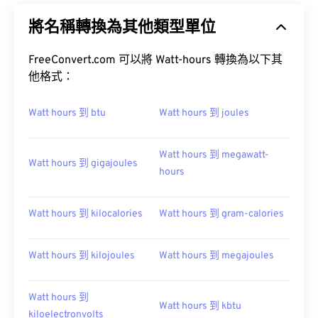
將名稱轉換為其他類型單位
FreeConvert.com 可以將 Watt-hours 轉換為以下其
他格式：
Watt hours 到 btu
Watt hours 到 joules
Watt hours 到 megawatt-
Watt hours 到 gigajoules
hours
Watt hours 到 kilocalories
Watt hours 到 gram-calories
Watt hours 到 kilojoules
Watt hours 到 megajoules
Watt hours 到
Watt hours 到 kbtu
kiloelectronvolts