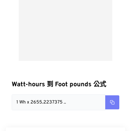
Watt-hours 到 Foot pounds 公式
1 Wh x 2655.2237375 ..