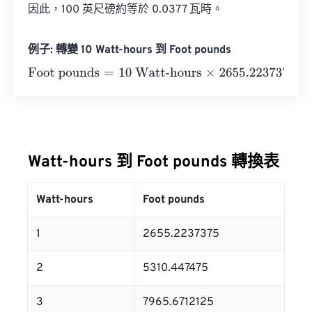
因此，100 英尺磅約等於 0.0377 瓦時。
例子: 轉變 10 Watt-hours 到 Foot pounds
Foot pounds
=
10 Watt-hours
×
2655.2237375
=
26552.23
Watt-hours 到 Foot pounds 轉換表
Watt-hours
Foot pounds
1
2655.2237375
2
5310.447475
3
7965.6712125