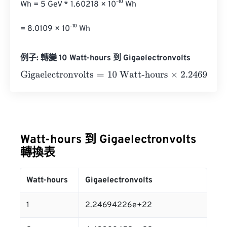
Wh = 5 GeV * 1.60218 × 10⁻¹⁰ Wh

= 8.0109 × 10⁻¹⁰ Wh
例子: 轉變 10 Watt-hours 到 Gigaelectronvolts
Gigaelectronvolts
=
10 Watt-hours
×
2.24694226
e
+
22
=
2.
Watt-hours 到 Gigaelectronvolts
轉換表
Watt-hours
Gigaelectronvolts
1
2.24694226e+22