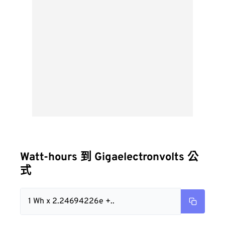
Watt-hours 到 Gigaelectronvolts 公
式
1 Wh x 2.24694226e +..