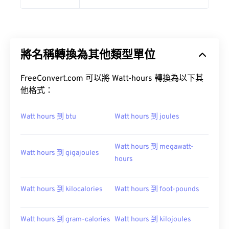
將名稱轉換為其他類型單位
FreeConvert.com 可以將 Watt-hours 轉換為以下其
他格式：
Watt hours 到 btu
Watt hours 到 joules
Watt hours 到 megawatt-
Watt hours 到 gigajoules
hours
Watt hours 到 kilocalories
Watt hours 到 foot-pounds
Watt hours 到 gram-calories
Watt hours 到 kilojoules