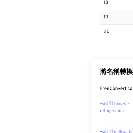
18
19
20
將名稱轉換
FreeConver
watt 到 tons-of-
refrigeration
watt 到 milliwatts