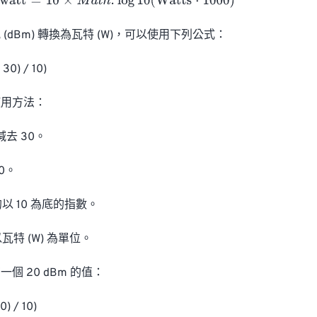
att
=
10
×
M
a
t
h
.
log
10
(
Watts
⋅
1000
)
(dBm) 轉換為瓦特 (W)，可以使用下列公式：

30) / 10)

用方法：

減去 30。

0。

以 10 為底的指數。

瓦特 (W) 為單位。

 20 dBm 的值：

) / 10)
