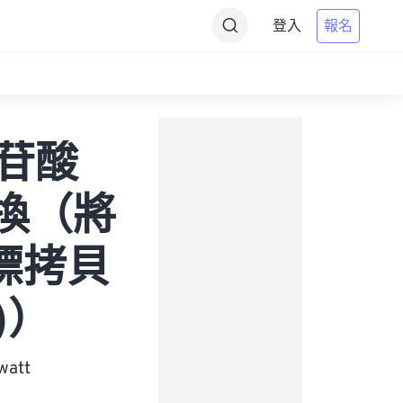
登入
報名
核苷酸
的轉換（將
目標拷貝
t)）
att