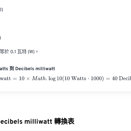
)



等於 0.1 瓦特 (W)。
ts 到 Decibels milliwatt
att
=
10
×
M
a
t
h
.
log
10
(
10 Watts
⋅
1000
)
=
40
Decibels milliwatt
ecibels milliwatt 轉換表