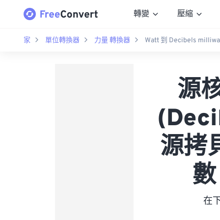
轉變
壓縮
家
單位轉換器
力量 轉換器
Watt 到 Decibels milliwa
源核
(Dec
源拷貝
數 
在下