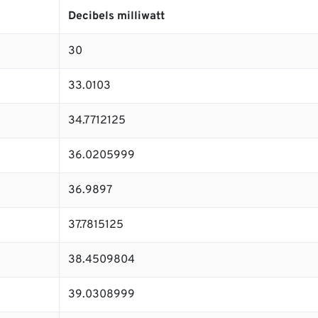
Decibels milliwatt
30
33.0103
34.7712125
36.0205999
36.9897
37.7815125
38.4509804
39.0308999