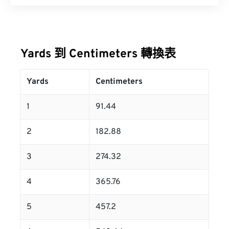
Yards 到 Centimeters 轉換表
Yards
Centimeters
1
91.44
2
182.88
3
274.32
4
365.76
5
457.2