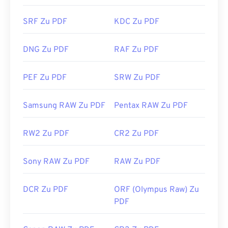
Erweiterung, aber es ist praktisch, wenn sich beim
Klicken auf einen PDF-Link im Internet
SRF Zu PDF
KDC Zu PDF
automatisch ein PDF öffnet. Wenn Sie etwas mehr
benötigen, empfehle ich
SumatraPDF
oder
MuPDF.
DNG Zu PDF
RAF Zu PDF
Beide sind kostenlos.
Entwickelt von:
ISO
PEF Zu PDF
SRW Zu PDF
Erstveröffentlichung:
15. Juni 1993
Nützliche Links:
Samsung RAW Zu PDF
Pentax RAW Zu PDF
https://en.wikipedia.org/wiki/Portable_Document_Form
RW2 Zu PDF
CR2 Zu PDF
https://acrobat.adobe.com/us/en/why-
adobe/about-adobe-pdf.html
Sony RAW Zu PDF
RAW Zu PDF
DCR Zu PDF
ORF (Olympus Raw) Zu
PDF