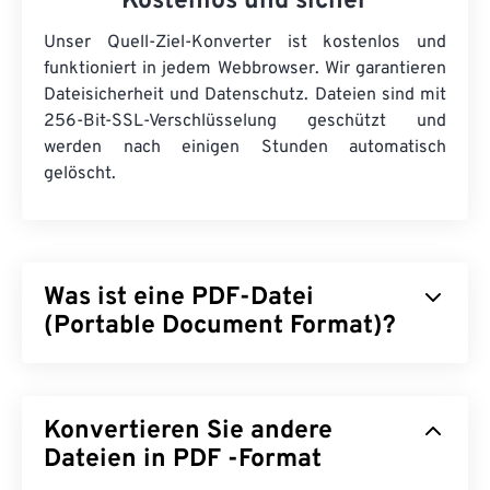
Kostenlos und sicher
Unser Quell-Ziel-Konverter ist kostenlos und
funktioniert in jedem Webbrowser. Wir garantieren
Dateisicherheit und Datenschutz. Dateien sind mit
256-Bit-SSL-Verschlüsselung geschützt und
werden nach einigen Stunden automatisch
gelöscht.
Was ist eine PDF-Datei
(Portable Document Format)?
Das Portable Document Format (PDF) ist ein
universelles Dateiformat, das sowohl Merkmale
Konvertieren Sie andere
von Textdokumenten als auch von Grafiken vereint
und damit zu den am häufigsten verwendeten
Dateien in PDF -Format
Dateitypen zählt. Der Grund für die große