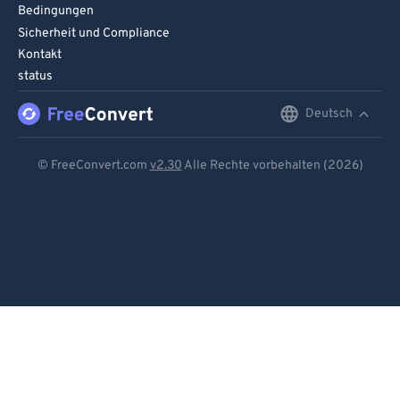
Bedingungen
Sicherheit und Compliance
Kontakt
status
Deutsch
English
Deutsch
© FreeConvert.com
v2.30
Alle Rechte vorbehalten (2026)
Español
Français
Português
Italiano
Dutch
日本語