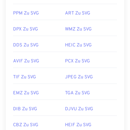
Texteditor anzeigen, beispielsweise im
Windows-
Erstveröffentlichung:
1996
Editor
oder
in Brackets
für macOS.
PPM Zu SVG
ART Zu SVG
SVG-Dateien können mit Adobe-Programmen
DPX Zu SVG
WMZ Zu SVG
geöffnet und bearbeitet werden. Installieren Sie
dazu zunächst das Plug-in
„SVG Kit
für Adobe
DDS Zu SVG
HEIC Zu SVG
Creative Suite“. Die Konvertierung von SVG-
Dateien ist mithilfe verschiedener Online-Tools
AVIF Zu SVG
PCX Zu SVG
möglich. Für die Konvertierung in Nicht-Vektor-
Dateitypen nutzen Sie unsere Tools
„SVG zu GIF“
oder
„SVG zu PDF“
. Für die Konvertierung in
TIF Zu SVG
JPEG Zu SVG
Vektordateien wie SVG zu JPG nutzen Sie unsere
Tools
„SVG zu JPG“
oder
„SVG zu PNG“
.
EMZ Zu SVG
TGA Zu SVG
DIB Zu SVG
DJVU Zu SVG
Entwickelt von:
World Wide Web Consortium
(W3C)
CBZ Zu SVG
HEIF Zu SVG
Erstveröffentlichung:
4. September 2001