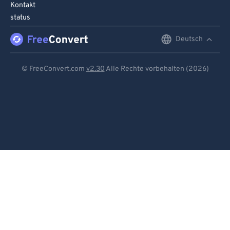
Kontakt
status
Deutsch
English
Deutsch
© FreeConvert.com
v2.30
Alle Rechte vorbehalten (2026)
Español
Français
Português
Italiano
Dutch
日本語
简体中文
繁體中文