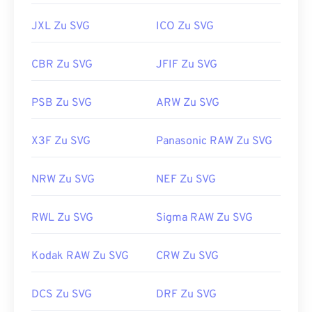
Nützliche Links:
JXL Zu SVG
ICO Zu SVG
https://www.lifewire.com/svg-file-4120603
https://en.wikipedia.org/wiki/Scalable_Vector_Graphics
CBR Zu SVG
JFIF Zu SVG
PSB Zu SVG
ARW Zu SVG
X3F Zu SVG
Panasonic RAW Zu SVG
NRW Zu SVG
NEF Zu SVG
RWL Zu SVG
Sigma RAW Zu SVG
Kodak RAW Zu SVG
CRW Zu SVG
DCS Zu SVG
DRF Zu SVG