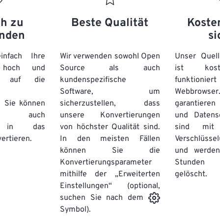
ch zu
Beste Qualität
Koste
nden
si
nfach Ihre
Wir verwenden sowohl Open
Unser Quell
n hoch und
Source als auch
ist kos
e auf die
kundenspezifische
funktioni
Software, um
Webbro
. Sie können
sicherzustellen, dass
garantieren 
auch
unsere Konvertierungen
und Datens
se in das
von höchster Qualität sind.
sind mit 
ertieren.
In den meisten Fällen
Verschlüsse
können Sie die
und werden
Konvertierungsparameter
Stunden 
mithilfe der „Erweiterten
gelöscht.
Einstellungen“ (optional,
suchen Sie nach dem
Symbol).