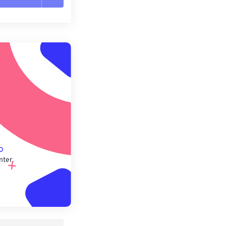
n zurücksetzen
 anwenden
speichern
nter.