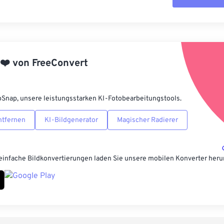
Alle Optione
Aus Vorgabe
❤️
von
FreeConvert
Als Vorgabe 
pSnap, unsere leistungsstarken KI-Fotobearbeitungstools.
ntfernen
KI-Bildgenerator
Magischer Radierer
einfache Bildkonvertierungen laden Sie unsere mobilen Konverter heru