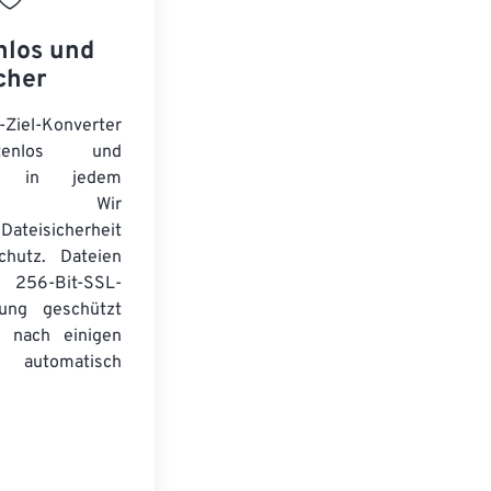
nlos und
cher
-Ziel-Konverter
tenlos und
ert in jedem
wser. Wir
Dateisicherheit
chutz. Dateien
256-Bit-SSL-
lung geschützt
 nach einigen
automatisch