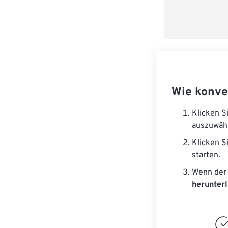
Wie konve
Klicken S
auszuwäh
Klicken S
starten.
Wenn der 
herunter