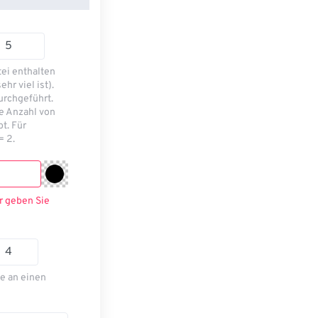
tei enthalten
hr viel ist).
urchgeführt.
e Anzahl von
bt. Für
= 2.
r geben Sie
ie an einen