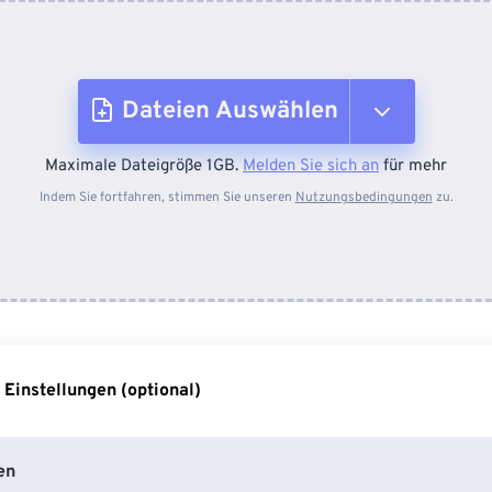
Dateien Auswählen
Maximale Dateigröße 1GB.
Melden Sie sich an
für mehr
Vom Gerät
Indem Sie fortfahren, stimmen Sie unseren
Nutzungsbedingungen
zu.
Von Dropbox
Von Google Drive
 Einstellungen (optional)
Von OneDrive
en
Von URL