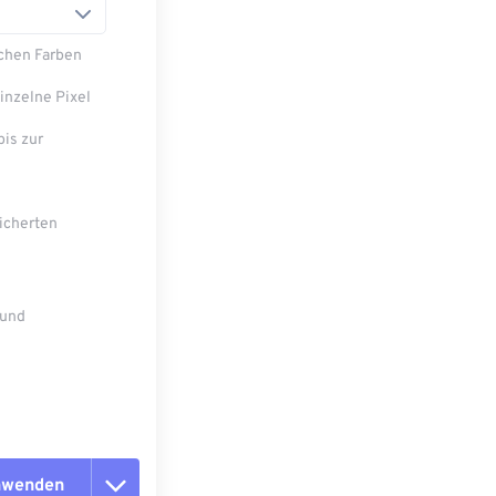
ichen Farben
einzelne Pixel
bis zur
eicherten
 und
anwenden