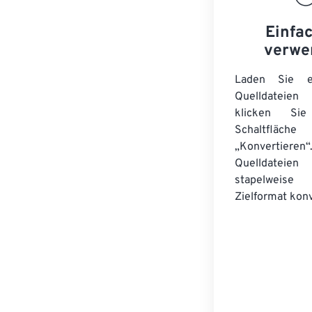
Einfa
verwe
Laden Sie ei
Quelldateie
klicken Si
Schaltfläche
„Konvertieren“
Quelldateien
stapelwei
Zielformat konv