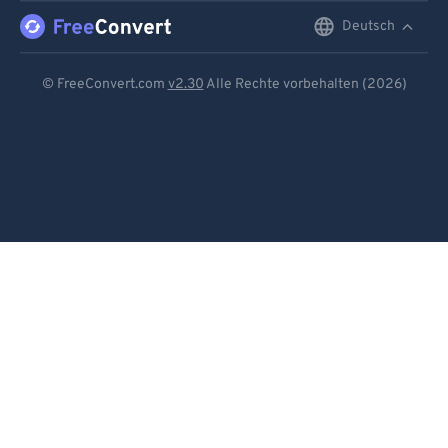
Deutsch
English
Deutsch
© FreeConvert.com
v2.30
Alle Rechte vorbehalten (2026)
Español
Français
Português
Italiano
Dutch
日本語
简体中文
繁體中文
한국어