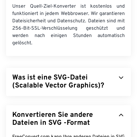
Unser Quell-Ziel-Konverter ist kostenlos und
funktioniert in jedem Webbrowser. Wir garantieren
Dateisicherheit und Datenschutz. Dateien sind mit
256-Bit-SSL-Verschlüsselung geschützt und
werden nach einigen Stunden automatisch
gelöscht.
Was ist eine SVG-Datei
(Scalable Vector Graphics)?
Scalable Vector Graphics (SVG) ist ein
auflösungsunabhängiges, auf offenen Standards
Konvertieren Sie andere
basierendes Dateiformat. Es basiert auf der
Extensible Markup Language (
Dateien in SVG -Format
XML
), verwendet
Vektorgrafiken
und unterstützt eingeschränkte
Animationen. Der Hauptvorteil einer SVG-Datei ist,