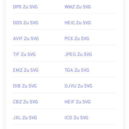
SVG-Dateien können mit Adobe-Programmen
DPX Zu SVG
WMZ Zu SVG
geöffnet und bearbeitet werden. Installieren Sie
dazu zunächst das Plug-in
„SVG Kit
für Adobe
DDS Zu SVG
HEIC Zu SVG
Creative Suite“. Die Konvertierung von SVG-
Dateien ist mithilfe verschiedener Online-Tools
AVIF Zu SVG
PCX Zu SVG
möglich. Für die Konvertierung in Nicht-Vektor-
Dateitypen nutzen Sie unsere Tools
„SVG zu GIF“
oder
„SVG zu PDF“
. Für die Konvertierung in
TIF Zu SVG
JPEG Zu SVG
Vektordateien wie SVG zu JPG nutzen Sie unsere
Tools
„SVG zu JPG“
oder
„SVG zu PNG“
.
EMZ Zu SVG
TGA Zu SVG
DIB Zu SVG
DJVU Zu SVG
Entwickelt von:
World Wide Web Consortium
(W3C)
CBZ Zu SVG
HEIF Zu SVG
Erstveröffentlichung:
4. September 2001
Nützliche Links:
JXL Zu SVG
ICO Zu SVG
https://www.lifewire.com/svg-file-4120603