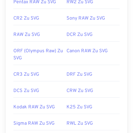
oder
„SVG zu PDF“
. Für die Konvertierung in
Pentax RAW Zu SVG
RW2 Zu SVG
Vektordateien wie SVG zu JPG nutzen Sie unsere
Tools
„SVG zu JPG“
oder
„SVG zu PNG“
.
CR2 Zu SVG
Sony RAW Zu SVG
RAW Zu SVG
DCR Zu SVG
Entwickelt von:
World Wide Web Consortium
(W3C)
ORF (Olympus Raw) Zu
Canon RAW Zu SVG
Erstveröffentlichung:
4. September 2001
SVG
Nützliche Links:
https://www.lifewire.com/svg-file-4120603
CR3 Zu SVG
DRF Zu SVG
https://en.wikipedia.org/wiki/Scalable_Vector_Graphics
DCS Zu SVG
CRW Zu SVG
Kodak RAW Zu SVG
K25 Zu SVG
Sigma RAW Zu SVG
RWL Zu SVG