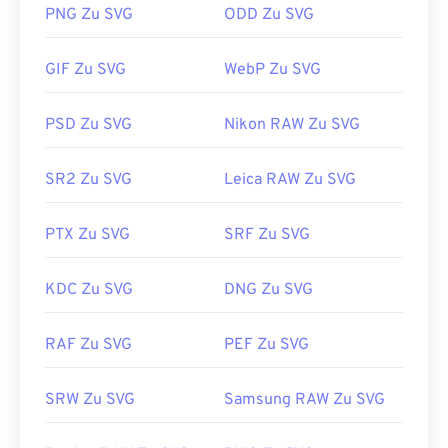
PNG Zu SVG
ODD Zu SVG
Wie öffnet man eine SVG-Datei?
GIF Zu SVG
WebP Zu SVG
SVG-Dateien lassen sich in den meisten
Webbrowsern wie
Firefox
oder Microsoft
Edge
problemlos öffnen. Da es sich bei SVG um eine
PSD Zu SVG
Nikon RAW Zu SVG
XML-Datei handelt, können Sie den XML-
bezogenen Text außerdem in jedem gängigen
SR2 Zu SVG
Leica RAW Zu SVG
Texteditor anzeigen, beispielsweise im
Windows-
Editor
oder
in Brackets
für macOS.
PTX Zu SVG
SRF Zu SVG
SVG-Dateien können mit Adobe-Programmen
KDC Zu SVG
DNG Zu SVG
geöffnet und bearbeitet werden. Installieren Sie
dazu zunächst das Plug-in
„SVG Kit
für Adobe
RAF Zu SVG
PEF Zu SVG
Creative Suite“. Die Konvertierung von SVG-
Dateien ist mithilfe verschiedener Online-Tools
SRW Zu SVG
Samsung RAW Zu SVG
möglich. Für die Konvertierung in Nicht-Vektor-
Dateitypen nutzen Sie unsere Tools
„SVG zu GIF“