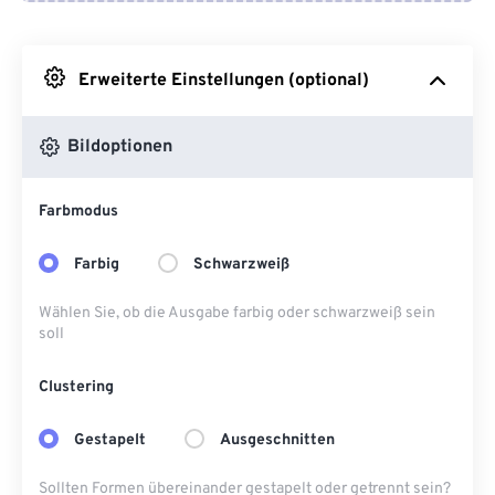
Von Google Drive
Erweiterte Einstellungen (optional)
Von OneDrive
Bildoptionen
Von URL
Farbmodus
Farbig
Schwarzweiß
Wählen Sie, ob die Ausgabe farbig oder schwarzweiß sein
soll
Clustering
Gestapelt
Ausgeschnitten
Sollten Formen übereinander gestapelt oder getrennt sein?