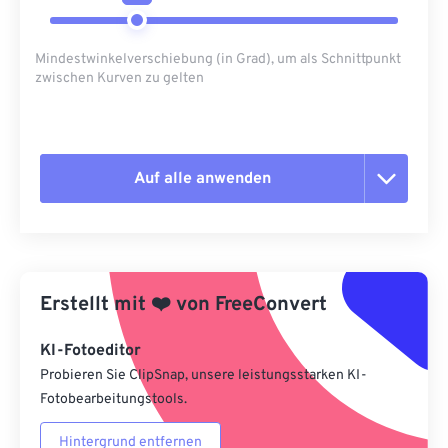
Mindestwinkelverschiebung (in Grad), um als Schnittpunkt
zwischen Kurven zu gelten
Auf alle anwenden
Alle Optionen zurücksetzen
Aus Vorgabe anwenden
Erstellt mit
❤️
von
FreeConvert
Als Vorgabe speichern
KI-Fotoeditor
Probieren Sie ClipSnap, unsere leistungsstarken KI-
Fotobearbeitungstools.
Hintergrund entfernen