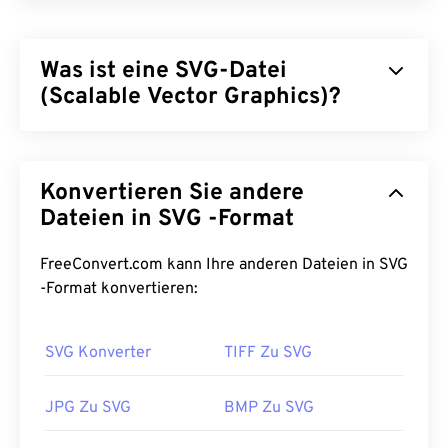
Was ist eine SVG-Datei
(Scalable Vector Graphics)?
Scalable Vector Graphics (SVG) ist ein
auflösungsunabhängiges, auf offenen Standards
Konvertieren Sie andere
basierendes Dateiformat. Es basiert auf der
Extensible Markup Language (
Dateien in SVG -Format
XML
), verwendet
Vektorgrafiken
und unterstützt eingeschränkte
Animationen. Der Hauptvorteil einer SVG-Datei ist,
FreeConvert.com kann Ihre anderen Dateien in SVG
wie der Name schon sagt, ihre Skalierbarkeit. Die
-Format konvertieren:
Größe dieses Dateityps kann ohne Qualitätsverlust
geändert werden. Darüber hinaus ist SVG insofern
SVG Konverter
TIFF Zu SVG
einzigartig, als es kein Bildformat ist. Stattdessen
handelt es sich um einen XML-basierten Standard,
der Informationen zum Erstellen
JPG Zu SVG
BMP Zu SVG
zweidimensionaler Vektorbilder bereitstellt.