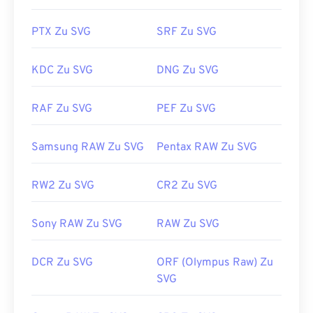
Texteditor anzeigen, beispielsweise im
Windows-
Editor
oder
in Brackets
für macOS.
PTX Zu SVG
SRF Zu SVG
SVG-Dateien können mit Adobe-Programmen
KDC Zu SVG
DNG Zu SVG
geöffnet und bearbeitet werden. Installieren Sie
dazu zunächst das Plug-in
„SVG Kit
für Adobe
RAF Zu SVG
PEF Zu SVG
Creative Suite“. Die Konvertierung von SVG-
Dateien ist mithilfe verschiedener Online-Tools
Samsung RAW Zu SVG
Pentax RAW Zu SVG
möglich. Für die Konvertierung in Nicht-Vektor-
Dateitypen nutzen Sie unsere Tools
„SVG zu GIF“
oder
„SVG zu PDF“
. Für die Konvertierung in
RW2 Zu SVG
CR2 Zu SVG
Vektordateien wie SVG zu JPG nutzen Sie unsere
Tools
„SVG zu JPG“
oder
„SVG zu PNG“
.
Sony RAW Zu SVG
RAW Zu SVG
DCR Zu SVG
ORF (Olympus Raw) Zu
Entwickelt von:
World Wide Web Consortium
SVG
(W3C)
Erstveröffentlichung:
4. September 2001