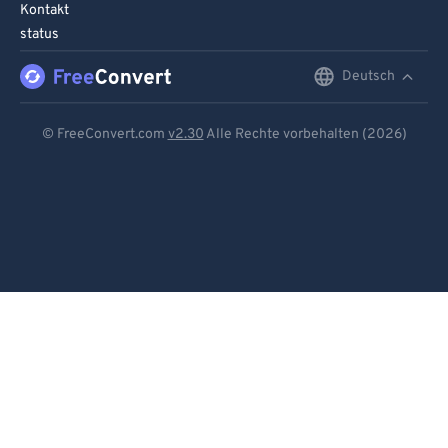
Kontakt
status
Deutsch
English
Deutsch
© FreeConvert.com
v2.30
Alle Rechte vorbehalten (2026)
Español
Français
Português
Italiano
Dutch
日本語
简体中文
繁體中文