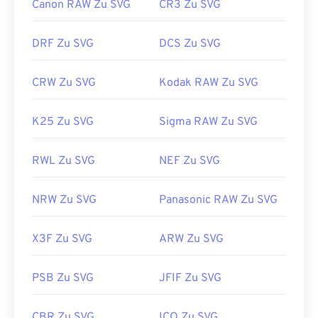
Canon RAW Zu SVG
CR3 Zu SVG
Nützliche Links:
https://www.lifewire.com/svg-file-4120603
DRF Zu SVG
DCS Zu SVG
https://en.wikipedia.org/wiki/Scalable_Vector_Graphics
CRW Zu SVG
Kodak RAW Zu SVG
K25 Zu SVG
Sigma RAW Zu SVG
RWL Zu SVG
NEF Zu SVG
NRW Zu SVG
Panasonic RAW Zu SVG
X3F Zu SVG
ARW Zu SVG
PSB Zu SVG
JFIF Zu SVG
CBR Zu SVG
ICO Zu SVG