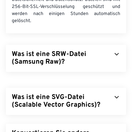
256-Bit-SSL-Verschlüsselung geschützt und
werden nach einigen Stunden automatisch
gelöscht.
Was ist eine SRW-Datei
(Samsung Raw)?
Samsung Raw (SRW) ist das Standard
-Raw-
Bildformat einer Samsung-Digitalkamera.
Professionelle Fotografen verwenden RAW-
Was ist eine SVG-Datei
Dateien, da sie die Verarbeitung der Bilddatei
steuern können. Dies ist ein großer Vorteil des
(Scalable Vector Graphics)?
SRW-Dateityps.
Scalable Vector Graphics (SVG) ist ein
Wie öffnet man eine SRW-Datei?
auflösungsunabhängiges, auf offenen Standards