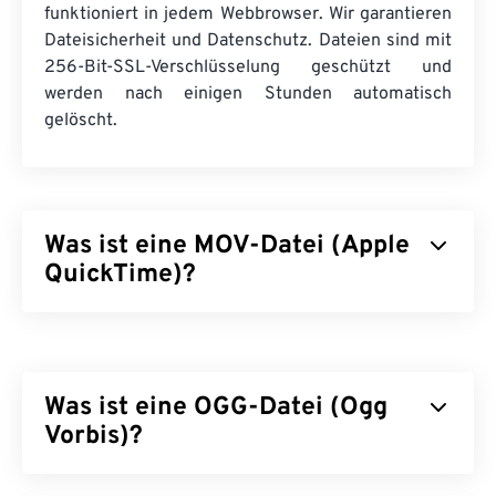
funktioniert in jedem Webbrowser. Wir garantieren
Dateisicherheit und Datenschutz. Dateien sind mit
256-Bit-SSL-Verschlüsselung geschützt und
werden nach einigen Stunden automatisch
gelöscht.
Was ist eine MOV-Datei (Apple
QuickTime)?
Apple QuickTime (MOV) ist ein Container für
verschiedene Multimediadateien, darunter auch
3D-
und
Virtual-Reality-Dateien (VR)
. Er eignet
Was ist eine OGG-Datei (Ogg
sich besonders gut zum Speichern von
Multimediadateien auf dem Gerät. Eines seiner
Vorbis)?
wichtigsten Merkmale ist die Speicherung von
Daten in Film-„
Atomen
“ und „Tracks“, die eine
Ogg Vorbis (OGG) ist eine Datei, die die Ogg