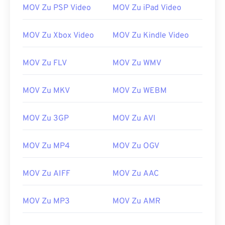
MOV Zu PSP Video
MOV Zu iPad Video
MOV Zu Xbox Video
MOV Zu Kindle Video
MOV Zu FLV
MOV Zu WMV
00
00
00
00
00
00
00
00
MOV Zu MKV
MOV Zu WEBM
00
00
00
00
00
00
00
00
MOV Zu 3GP
MOV Zu AVI
01
01
01
01
01
01
01
01
02
02
02
02
02
02
02
02
MOV Zu MP4
MOV Zu OGV
03
03
03
03
03
03
03
03
MOV Zu AIFF
MOV Zu AAC
04
04
04
04
04
04
04
04
05
05
05
05
05
05
05
05
MOV Zu MP3
MOV Zu AMR
06
06
06
06
06
06
06
06