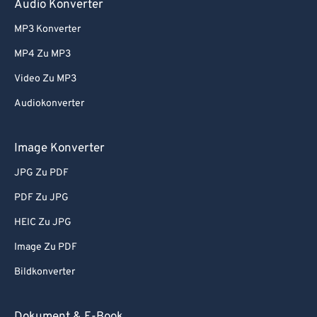
Audio Konverter
60
60
MP3 Konverter
61
61
MP4 Zu MP3
62
62
Video Zu MP3
63
63
Audiokonverter
64
64
65
65
Image Konverter
66
66
JPG Zu PDF
67
67
PDF Zu JPG
68
68
HEIC Zu JPG
69
69
Image Zu PDF
70
70
Bildkonverter
71
71
72
72