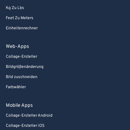
86
86
Kg Zu Lbs
87
87
Feet Zu Meters
88
88
Einheitenrechner
89
89
90
90
Web-Apps
91
91
Collage-Ersteller
92
92
Bildgrößenänderung
93
93
Bild zuschneiden
94
94
Farbwähler
95
95
96
96
Mobile Apps
97
97
Collage-Ersteller Android
98
98
Collage-Ersteller iOS
99
99