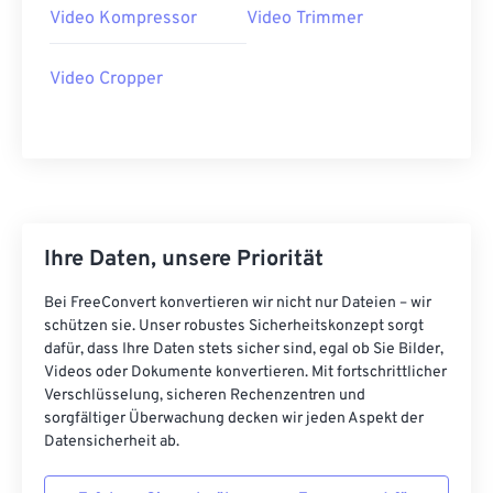
Video Kompressor
Video Trimmer
21
21
21
21
21
21
21
21
22
22
22
22
22
22
22
22
Video Cropper
23
23
23
23
23
23
23
23
24
24
24
24
24
24
25
25
25
25
25
25
26
26
26
26
26
26
Ihre Daten, unsere Priorität
27
27
27
27
27
27
28
28
28
28
28
28
Bei FreeConvert konvertieren wir nicht nur Dateien – wir
schützen sie. Unser robustes Sicherheitskonzept sorgt
29
29
29
29
29
29
dafür, dass Ihre Daten stets sicher sind, egal ob Sie Bilder,
30
30
30
30
30
30
Videos oder Dokumente konvertieren. Mit fortschrittlicher
Verschlüsselung, sicheren Rechenzentren und
31
31
31
31
31
31
sorgfältiger Überwachung decken wir jeden Aspekt der
Datensicherheit ab.
32
32
32
32
32
32
33
33
33
33
33
33