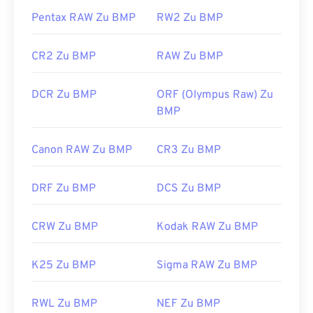
Entwickelt von:
Microsoft Corporation
Pentax RAW Zu BMP
RW2 Zu BMP
Erstveröffentlichung:
20. November 1985
CR2 Zu BMP
RAW Zu BMP
Nützliche Links:
https://en.wikipedia.org/wiki/BMP_file_format
DCR Zu BMP
ORF (Olympus Raw) Zu
https://docs.microsoft.com/en-
BMP
us/windows/win32/gdi/bitmaps
Canon RAW Zu BMP
CR3 Zu BMP
DRF Zu BMP
DCS Zu BMP
CRW Zu BMP
Kodak RAW Zu BMP
K25 Zu BMP
Sigma RAW Zu BMP
RWL Zu BMP
NEF Zu BMP