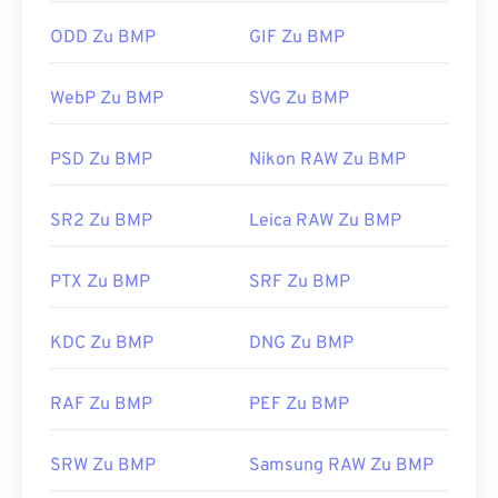
sein. BMP lässt sich problemlos in
Microsoft Paint
ODD Zu BMP
GIF Zu BMP
öffnen und wird häufig mit Microsoft-
Betriebssystemen verknüpft. Trotz der
WebP Zu BMP
SVG Zu BMP
Verknüpfung mit Microsoft kann eine
geräteunabhängige BMP (
DIB
) auf fast jedem
Gerät, Betriebssystem oder jeder Anwendung
PSD Zu BMP
Nikon RAW Zu BMP
geöffnet werden.
SR2 Zu BMP
Leica RAW Zu BMP
BMP-Dateien lassen sich nicht nur öffnen, sondern
PTX Zu BMP
SRF Zu BMP
auch mit vielen anderen Anwendungen erstellen,
beispielsweise mit
Adobe Illustrator
. Wenn Sie die
BMP-Datei in ein Vektorbild konvertieren möchten,
KDC Zu BMP
DNG Zu BMP
empfiehlt sich
CorelDRAW
. Weitere Anwendungen
zum Öffnen von BMP-Dateien sind Adobe
RAF Zu BMP
PEF Zu BMP
Photoshop
, Microsoft
Photos
,
Apple Preview
,
Apple Photos
und
ColorStrokes
.
SRW Zu BMP
Samsung RAW Zu BMP