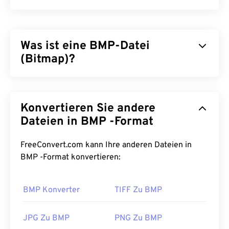
Was ist eine BMP-Datei
(Bitmap)?
Bitmap (BMP) ist ein
pixelbasiertes
Dateiformat
zum Speichern zweidimensionaler Bilder, in der
Konvertieren Sie andere
Regel ohne Komprimierung. BMP verwendet eine
Punktmatrix-Datenstruktur namens
Dateien in BMP -Format
Rastergrafik
,
die die
Farbtiefe
des Bildes festlegt. BMP wird
hauptsächlich für die digitale Veröffentlichung von
FreeConvert.com kann Ihre anderen Dateien in
Fotos verwendet. Aufgrund der fehlenden
BMP -Format konvertieren:
Komprimierung sind BMP-Dateien jedoch in der
Regel groß.
BMP Konverter
TIFF Zu BMP
Wie öffnet man eine BMP-Datei?
JPG Zu BMP
PNG Zu BMP
BMP kann geräteabhängig oder geräteunabhängig