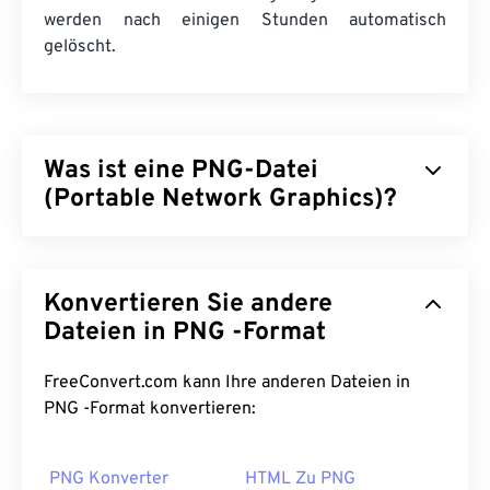
werden nach einigen Stunden automatisch
gelöscht.
Was ist eine PNG-Datei
(Portable Network Graphics)?
Portable Network Graphics (PNG) ist ein
rasterbasierter
Dateityp, der Bilder für die
Konvertieren Sie andere
Portabilität komprimiert. PNG-Bilder können
RGB-
oder
RGBA-
Farben enthalten und unterstützen
Dateien in PNG -Format
Transparenz, wodurch sie sich ideal für die
Verwendung in Symbolen oder Grafikdesigns
FreeConvert.com kann Ihre anderen Dateien in
eignen. PNG unterstützt auch Animationen mit
PNG -Format konvertieren:
besserer Transparenz (probieren Sie unseren
GIF-
zu-APNG-Konverter
). Die Vorteile von PNG sind:
PNG Konverter
HTML Zu PNG
Außerdem ist PNG ein
offenes Format
mit