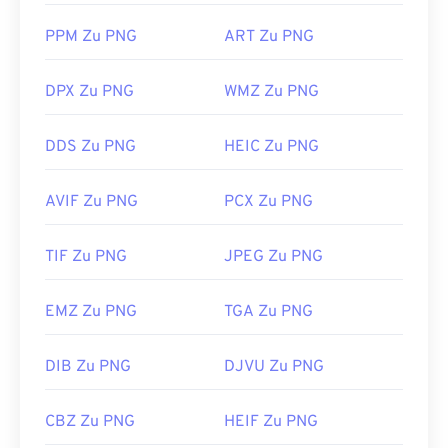
Möglichkeit, Transparenz im Bild zu erzeugen,
PPM Zu PNG
ART Zu PNG
insbesondere einen transparenten Hintergrund.
DPX Zu PNG
WMZ Zu PNG
Entwickelt von:
PNG Development Group
Erstveröffentlichung:
1. Oktober 1996
DDS Zu PNG
HEIC Zu PNG
Nützliche Links:
AVIF Zu PNG
PCX Zu PNG
LifeWire-Artikel zu PNGs
Wiki-Artikel zu PNGs
TIF Zu PNG
JPEG Zu PNG
Verwandte PNG-Tools:
EMZ Zu PNG
TGA Zu PNG
Verwenden Sie unseren
Farbwähler,
um Farben aus
Bildern auszuwählen
DIB Zu PNG
DJVU Zu PNG
CBZ Zu PNG
HEIF Zu PNG