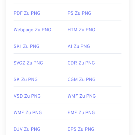
verlustfreier Komprimierung
.
PDF Zu PNG
PS Zu PNG
Wie öffnet man eine PNG-Datei?
Webpage Zu PNG
HTM Zu PNG
PNG-Dateien lassen sich in der Regel im Standard-
Bildbetrachter Ihres Betriebssystems öffnen. PNG-
SK1 Zu PNG
AI Zu PNG
Dateien lassen sich auch in allen Webbrowsern
problemlos anzeigen. Sollten Sie Probleme beim
Öffnen von PNG-Dateien haben, verwenden Sie
SVGZ Zu PNG
CDR Zu PNG
unsere Konverter
von PNG zu JPG
,
PNG zu WebP
oder
PNG zu BMP
.
SK Zu PNG
CGM Zu PNG
VSD Zu PNG
WMF Zu PNG
Alternative Programme wie
GIMP
oder
Adobe
Photoshop
eignen sich zum Öffnen und Bearbeiten
von PNG-Dateien. PNG-Dateien sind etwas größer
WMF Zu PNG
EMF Zu PNG
als andere Dateitypen. Seien Sie daher beim
Einfügen in eine Webseite vorsichtig. Ein
DJV Zu PNG
EPS Zu PNG
interessantes Feature von PNG-Dateien ist die