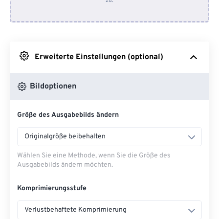
zu.
Von Dropbox
Von Google Drive
Erweiterte Einstellungen (optional)
Von OneDrive
Bildoptionen
Von URL
Größe des Ausgabebilds ändern
Originalgröße beibehalten
Wählen Sie eine Methode, wenn Sie die Größe des
Ausgabebilds ändern möchten.
Komprimierungsstufe
Verlustbehaftete Komprimierung