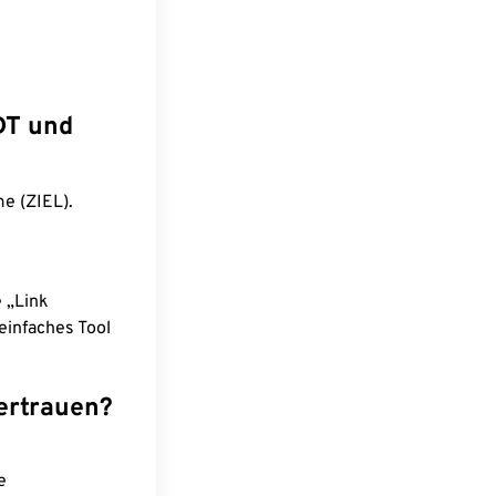
DT und
e (ZIEL).
e „Link
einfaches Tool
ertrauen?
e