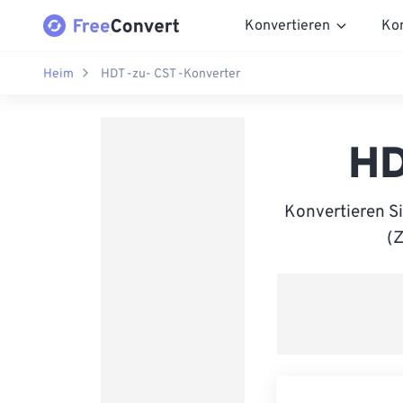
Konvertieren
Ko
Heim
HDT -zu- CST -Konverter
HD
Konvertieren S
(Z