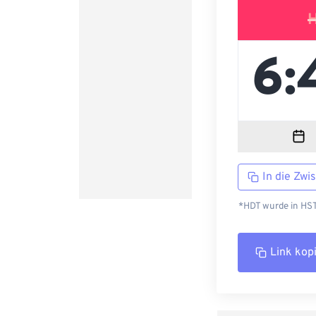
In die Zwi
*HDT wurde in HST 
Link kop