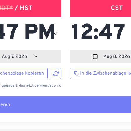
HDT*
/ HST
CST
schenablage kopieren
In die Zwischenablage k
geändert, das jetzt verwendet wird
ieren