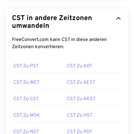
CST in andere Zeitzonen
umwandeln
FreeConvert.com kann CST in diese anderen
Zeitzonen konvertieren:
CST Zu PST
CST Zu ADT
CST Zu WET
CST Zu AEST
CST Zu CST
CST Zu AKST
CST Zu MSK
CST Zu HST
CST Zu NST
CST Zu PDT