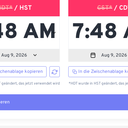
HDT*
/ HST
CST*
/ CD
schenablage kopieren
In die Zwischenablage k
geändert, das jetzt verwendet wird
*HDT wurde in HST geändert, das j
ieren