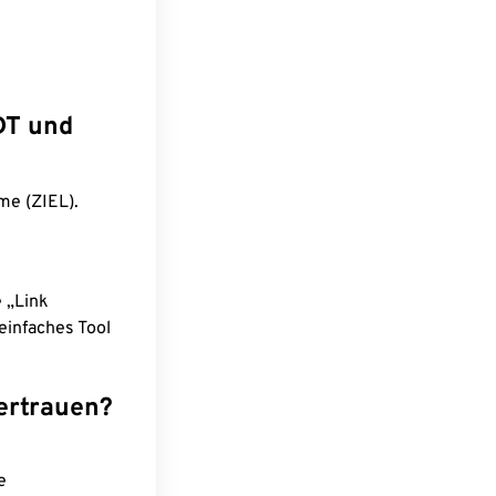
DT und
me (ZIEL).
e „Link
einfaches Tool
ertrauen?
e