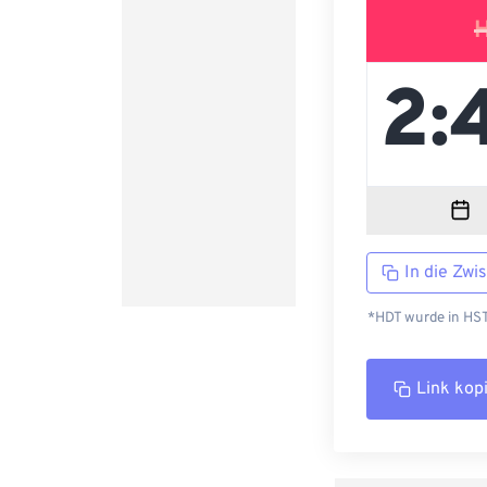
In die Zwi
*HDT wurde in HST 
Link kop