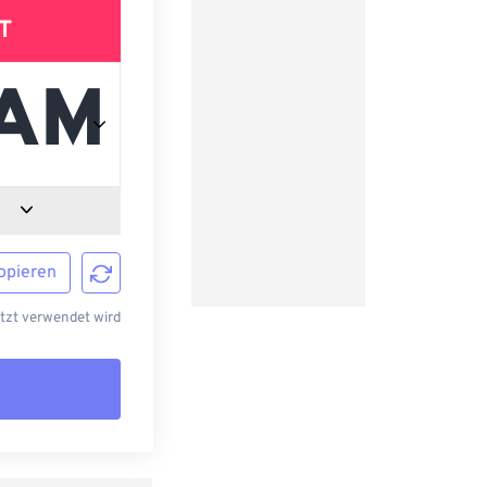
T
opieren
etzt verwendet wird