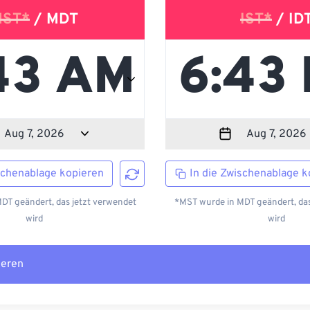
ST*
/ MDT
IST*
/ ID
schenablage kopieren
In die Zwischenablage k
DT geändert, das jetzt verwendet
*MST wurde in MDT geändert, das
wird
wird
ieren