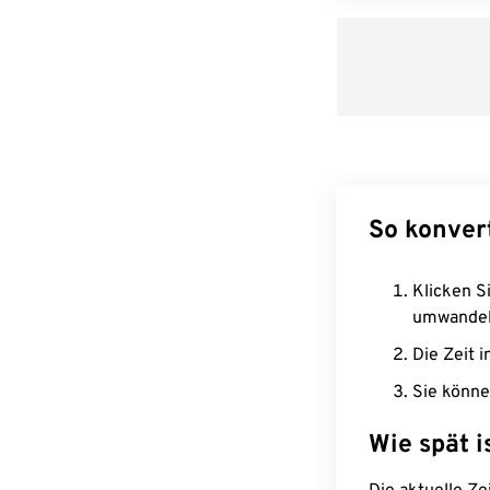
So konver
Klicken Si
umwandel
Die Zeit i
Sie könne
Wie spät i