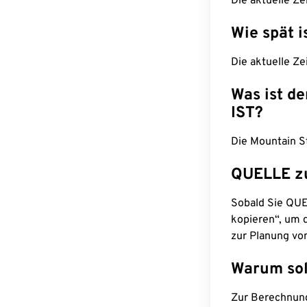
Die aktuelle Ze
Wie spät i
Die aktuelle Ze
Was ist d
IST?
Die Mountain S
QUELLE z
Sobald Sie QUEL
kopieren“, um d
zur Planung vo
Warum sol
Zur Berechnun