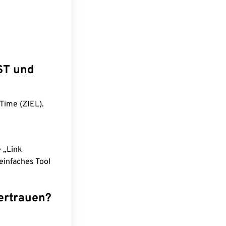
ST und
Time (ZIEL).
e „Link
einfaches Tool
ertrauen?