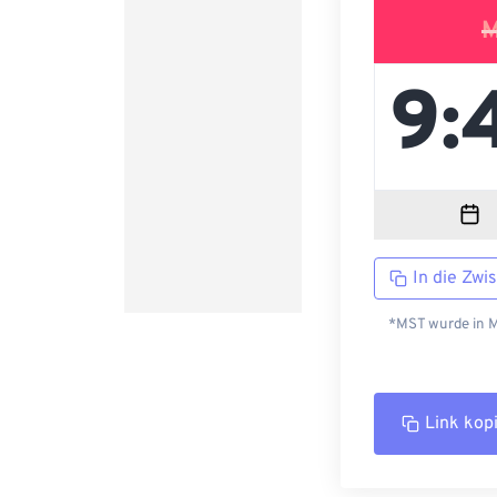
M
In die Zwi
*MST wurde in M
Link kop