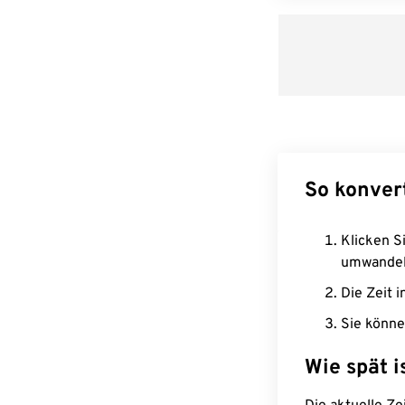
So konver
Klicken Si
umwandel
Die Zeit i
Sie könne
Wie spät i