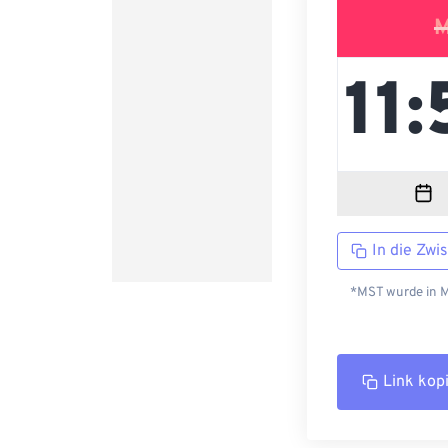
M
In die Zwi
*MST wurde in M
Link kop