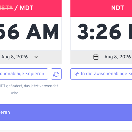
ST*
/ MDT
NDT
schenablage kopieren
In die Zwischenablage k
DT geändert, das jetzt verwendet
wird
ieren