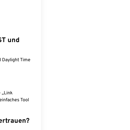
ST und
 Daylight Time
e „Link
einfaches Tool
ertrauen?