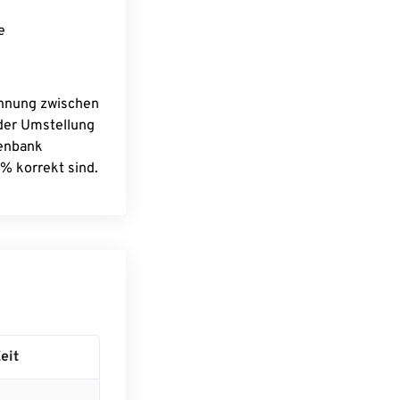
e
chnung zwischen
 der Umstellung
tenbank
% korrekt sind.
eit