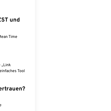
ZST und
 Mean Time
e „Link
einfaches Tool
ertrauen?
e