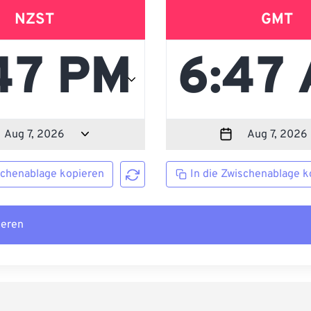
NZST
GMT
schenablage kopieren
In die Zwischenablage k
ieren