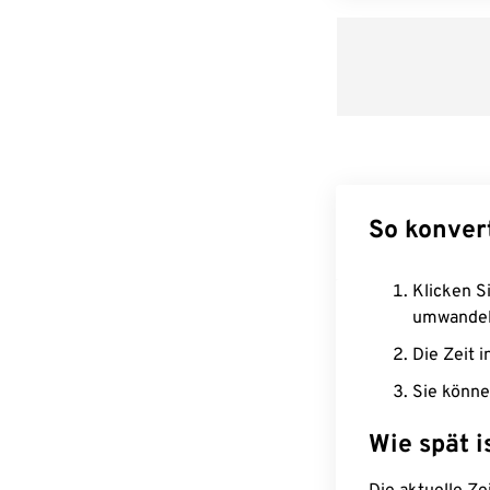
So konver
Klicken Si
umwandel
Die Zeit i
Sie könne
Wie spät i