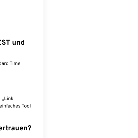
ZST und
dard Time
e „Link
einfaches Tool
ertrauen?