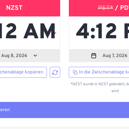
NZST
PST*
/ PD
schenablage kopieren
In die Zwischenablage k
*NZST wurde in NZST geändert, da
wird
ieren