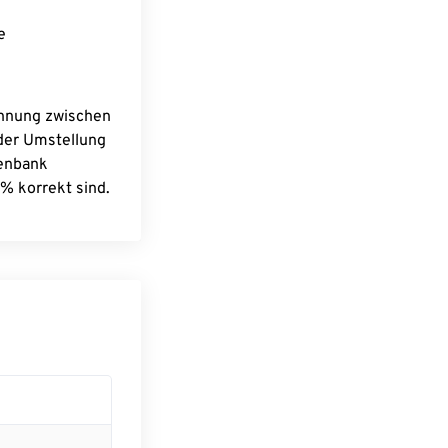
e
chnung zwischen
 der Umstellung
tenbank
% korrekt sind.