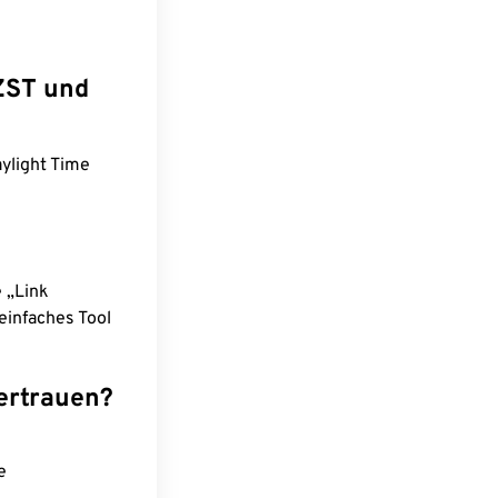
ZST und
ylight Time
e „Link
einfaches Tool
ertrauen?
e