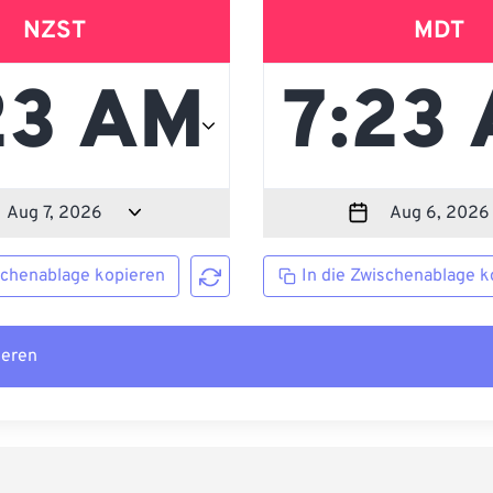
NZST
MDT
schenablage kopieren
In die Zwischenablage k
ieren