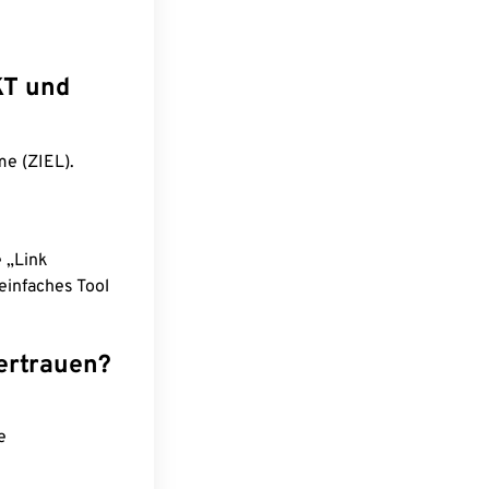
KT und
me (ZIEL).
e „Link
einfaches Tool
ertrauen?
e