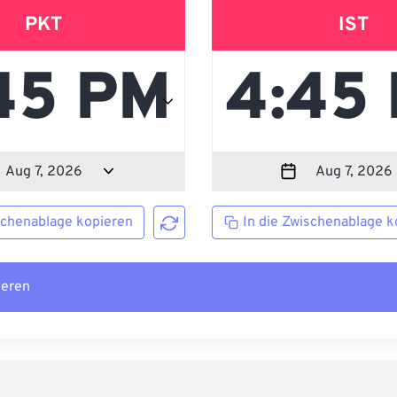
PKT
IST
schenablage kopieren
In die Zwischenablage k
ieren