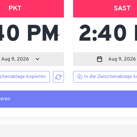
PKT
SAST
schenablage kopieren
In die Zwischenablage k
ieren