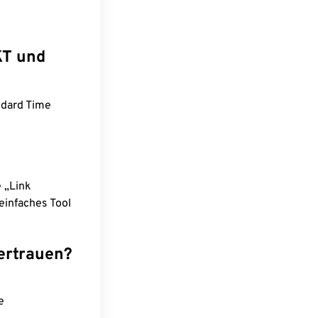
KT und
ndard Time
e „Link
einfaches Tool
ertrauen?
e