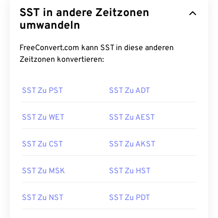
SST in andere Zeitzonen
umwandeln
FreeConvert.com kann SST in diese anderen
Zeitzonen konvertieren:
SST Zu PST
SST Zu ADT
SST Zu WET
SST Zu AEST
SST Zu CST
SST Zu AKST
SST Zu MSK
SST Zu HST
SST Zu NST
SST Zu PDT