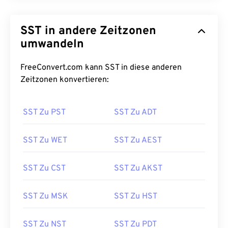
SST in andere Zeitzonen
umwandeln
FreeConvert.com kann SST in diese anderen
Zeitzonen konvertieren:
SST Zu PST
SST Zu ADT
SST Zu WET
SST Zu AEST
SST Zu CST
SST Zu AKST
SST Zu MSK
SST Zu HST
SST Zu NST
SST Zu PDT