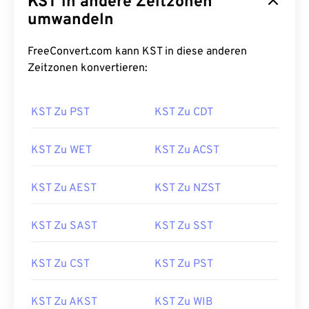
KST in andere Zeitzonen
umwandeln
FreeConvert.com kann KST in diese anderen
Zeitzonen konvertieren:
KST Zu PST
KST Zu CDT
KST Zu WET
KST Zu ACST
KST Zu AEST
KST Zu NZST
KST Zu SAST
KST Zu SST
KST Zu CST
KST Zu PST
KST Zu AKST
KST Zu WIB