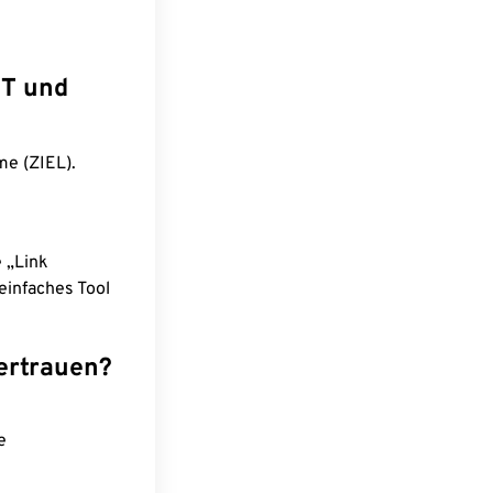
ST und
me (ZIEL).
e „Link
einfaches Tool
ertrauen?
e