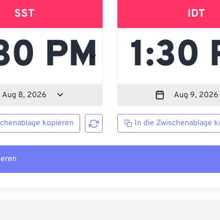
SST
IDT
schenablage kopieren
In die Zwischenablage k
ieren