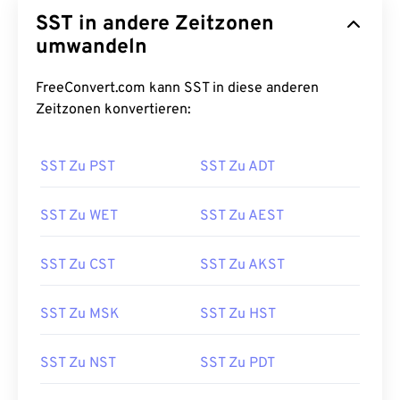
SST in andere Zeitzonen
umwandeln
FreeConvert.com kann SST in diese anderen
Zeitzonen konvertieren:
SST Zu PST
SST Zu ADT
SST Zu WET
SST Zu AEST
SST Zu CST
SST Zu AKST
SST Zu MSK
SST Zu HST
SST Zu NST
SST Zu PDT